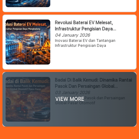
Revolusi Baterai EV Melesat,
Infrastruktur Pengisian Daya
Menghadang
04 January 2026
Inovasi Baterai EV dan Tantangan
Infrastruktur Pengisian Daya
Badai Di Balik Kemudi: Dinamika Rantai
Pasok Dan Persaingan Global
Otomotif Makin Panas
03 January 2026
Dinamika Rantai Pasok dan Persaingan
VIEW MORE
Global Pasar Otomotif