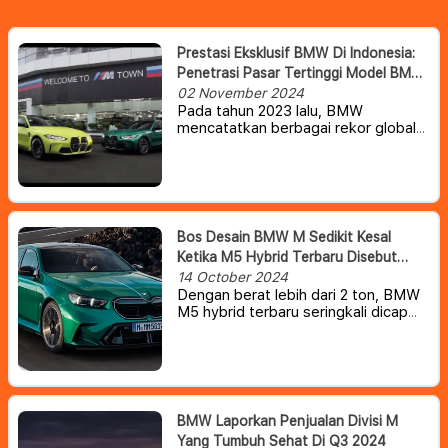
Prestasi Eksklusif BMW Di Indonesia:
Penetrasi Pasar Tertinggi Model BMW
M Di Seluruh Dunia
02 November 2024
Pada tahun 2023 lalu, BMW
mencatatkan berbagai rekor global
di Indonesia dengan pencapaian
yang mengesankan.
Salah satunya
adalah rekor terkait rasio penetrasi
penjualan model-model BMW M di
pasar otomotif Tanah Air. BMW
berhasil meraih sukses besar di
Bos Desain BMW M Sedikit Kesal
Indonesia pada tahun tersebut,
Ketika M5 Hybrid Terbaru Disebut
dengan menjual 5.000 unit di pasar
Mobil Gendut
14 October 2024
Indonesia.
Dengan berat lebih dari 2 ton, BMW
M5 hybrid terbaru seringkali dicap
sebagai mobil “gendut” oleh
beberapa komentar di internet.
BMW Laporkan Penjualan Divisi M
Yang Tumbuh Sehat Di Q3 2024