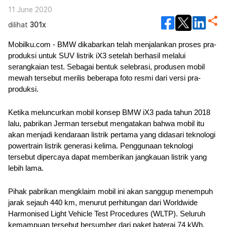
Tesla Model X
11 June 2020
dilihat
301x
Mobilku.com - BMW dikabarkan telah menjalankan proses pra-
produksi untuk SUV listrik iX3 setelah berhasil melalui 
serangkaian test. Sebagai bentuk selebrasi, produsen mobil 
mewah tersebut merilis beberapa foto resmi dari versi pra-
produksi.
Ketika meluncurkan mobil konsep BMW iX3 pada tahun 2018 
lalu, pabrikan Jerman tersebut mengatakan bahwa mobil itu 
akan menjadi kendaraan listrik pertama yang didasari teknologi 
powertrain listrik generasi kelima. Penggunaan teknologi 
tersebut dipercaya dapat memberikan jangkauan listrik yang 
lebih lama.
Pihak pabrikan mengklaim mobil ini akan sanggup menempuh 
jarak sejauh 440 km, menurut perhitungan dari Worldwide 
Harmonised Light Vehicle Test Procedures (WLTP). Seluruh 
kemampuan tersebut bersumber dari paket baterai 74 kWh. 