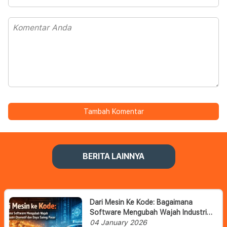
Tambah Komentar
BERITA LAINNYA
Dari Mesin Ke Kode: Bagaimana
Software Mengubah Wajah Industri
Otomotif Dan Daya Saing Pasar
04 January 2026