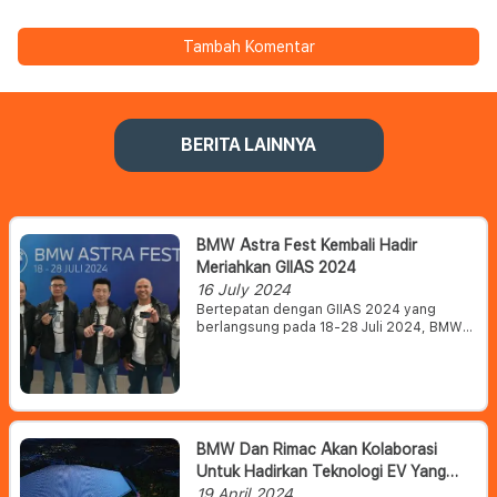
Tambah Komentar
BERITA LAINNYA
BMW Astra Fest Kembali Hadir
Meriahkan GIIAS 2024
16 July 2024
Bertepatan dengan GIIAS 2024 yang
berlangsung pada 18-28 Juli 2024, BMW
Astra hadirkan BMW Astra Fest yang
berlokasi di showroom BMW Astra
Serpong guna meriahkan GIIAS 2024.
BMW Astra Fest juga menghadirkan shuttle
bus untuk pelanggan hadir di GIIAS 2024
dari showroom BMW Astra Serpong.
BMW Dan Rimac Akan Kolaborasi
Untuk Hadirkan Teknologi EV Yang
Luar Biasa
19 April 2024