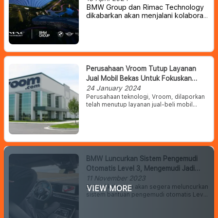
BMW Group dan Rimac Technology
dikabarkan akan menjalani kolaborasi
jangka panjang untuk menghadirkan
teknologi otomotif. Rincian lebih
lanjut akan diumumkan kemudian.
Perusahaan Vroom Tutup Layanan
Jual Mobil Bekas Untuk Fokuskan
Bisnis Ke Financing & AI
24 January 2024
Perusahaan teknologi, Vroom, dilaporkan
telah menutup layanan jual-beli mobil
bekas online dan mengalihkan seluruh
sumber daya dan modalnya ke bisnis
pembiayaan mobil dan analisi AI.
BMW Luncurkan Sistem Pengemudi
Otomatis Level 3, Mengemudi Jadi
Makin Santai
11 November 2023
BMW dikabarkan akan segera meluncurkan
VIEW MORE
sistem bantuan pengemudi otomatis Level
3 untuk beberapa produk terbarunya di
masa mendatang. Sistem otonom Level 3
berarti pengemudi sudah bebas