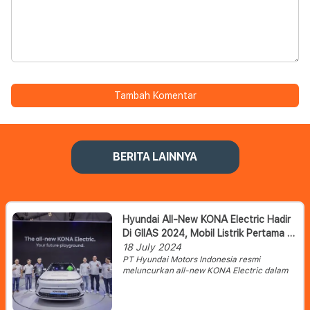
Tambah Komentar
BERITA LAINNYA
Hyundai All-New KONA Electric Hadir
Di GIIAS 2024, Mobil Listrik Pertama Di
Indonesia Dengan Baterai Produksi
18 July 2024
PT Hyundai Motors Indonesia resmi
Lokal
meluncurkan all-new KONA Electric dalam
ajang Gaikindo Indonesia International Auto
Show (GIIAS) 2024 yang bertempat di
Indonesia Convention Exhibition (ICE), BSD