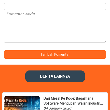
Tambah Komentar
BERITA LAINNYA
Dari Mesin Ke Kode: Bagaimana
Software Mengubah Wajah Industri
Otomotif Dan Daya Saing Pasar
04 January 2026