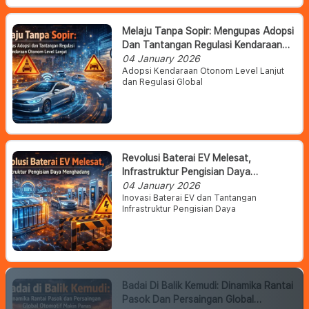
Melaju Tanpa Sopir: Mengupas Adopsi
Dan Tantangan Regulasi Kendaraan
Otonom Level Lanjut
04 January 2026
Adopsi Kendaraan Otonom Level Lanjut
dan Regulasi Global
Revolusi Baterai EV Melesat,
Infrastruktur Pengisian Daya
Menghadang
04 January 2026
Inovasi Baterai EV dan Tantangan
Infrastruktur Pengisian Daya
Badai Di Balik Kemudi: Dinamika Rantai
Pasok Dan Persaingan Global