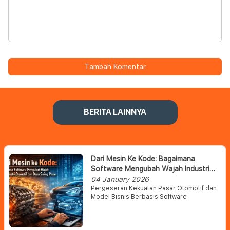
Tambah Komentar
BERITA LAINNYA
Dari Mesin Ke Kode: Bagaimana
Software Mengubah Wajah Industri
Otomotif Dan Daya Saing Pasar
04 January 2026
Pergeseran Kekuatan Pasar Otomotif dan
Model Bisnis Berbasis Software