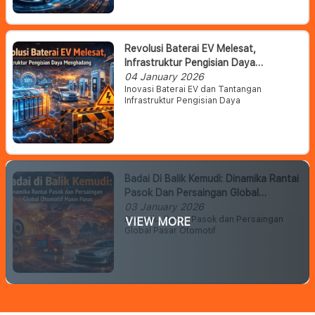
Revolusi Baterai EV Melesat,
Infrastruktur Pengisian Daya
Menghadang
04 January 2026
Inovasi Baterai EV dan Tantangan
Infrastruktur Pengisian Daya
Badai Di Balik Kemudi: Dinamika Rantai
Pasok Dan Persaingan Global
Otomotif Makin Panas
03 January 2026
Dinamika Rantai Pasok dan Persaingan
VIEW MORE
Global Pasar Otomotif