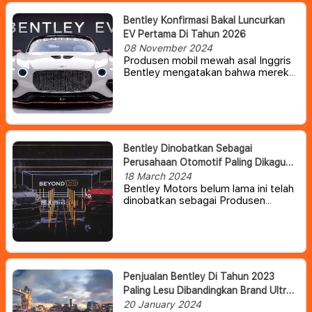
Bentley Konfirmasi Bakal Luncurkan
EV Pertama Di Tahun 2026
08 November 2024
Produsen mobil mewah asal Inggris
Bentley mengatakan bahwa mereka
akan meluncurkan mobil listrik
pertamanya pada tahun 2026 dan
mengatakan akan terus menjual
mobil hibrida plug-in hingga tahun
2035.
Bentley Dinobatkan Sebagai
Perusahaan Otomotif Paling Dikagumi
Di Inggris
18 March 2024
Bentley Motors belum lama ini telah
dinobatkan sebagai Produsen
Otomotif Paling Dikagumi di wilayah
Inggris. Gelar tersebut diambil
melalui survei dengan pemungutan
suara yang dilakukan oleh para
eksekutif dari berbagai industri.
Penjualan Bentley Di Tahun 2023
Paling Lesu Dibandingkan Brand Ultra
Mewah Lainnya
20 January 2024