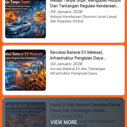
Melaju Tanpa Sopir: Mengupas Adopsi
Dan Tantangan Regulasi Kendaraan
Otonom Level Lanjut
04 January 2026
Adopsi Kendaraan Otonom Level Lanjut
dan Regulasi Global
Revolusi Baterai EV Melesat,
Infrastruktur Pengisian Daya
Menghadang
04 January 2026
Inovasi Baterai EV dan Tantangan
Infrastruktur Pengisian Daya
Badai Di Balik Kemudi: Dinamika Rantai
Pasok Dan Persaingan Global
Otomotif Makin Panas
03 January 2026
Dinamika Rantai Pasok dan Persaingan
VIEW MORE
Global Pasar Otomotif