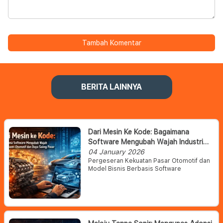
Tambah Komentar
BERITA LAINNYA
Dari Mesin Ke Kode: Bagaimana
Software Mengubah Wajah Industri
Otomotif Dan Daya Saing Pasar
04 January 2026
Pergeseran Kekuatan Pasar Otomotif dan
Model Bisnis Berbasis Software