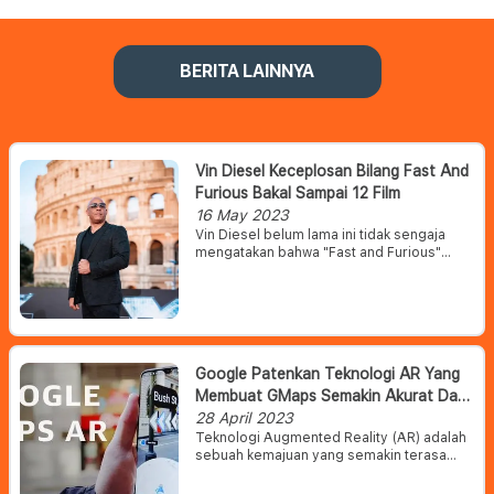
BERITA LAINNYA
Vin Diesel Keceplosan Bilang Fast And
Furious Bakal Sampai 12 Film
16 May 2023
Vin Diesel belum lama ini tidak sengaja
mengatakan bahwa "Fast and Furious"
akan dibuat hingga ke-12, atau lebih dari
apa yang Vin Diesel terakhir kali
dikonfirmasi pada tahun 2021.
Google Patenkan Teknologi AR Yang
Membuat GMaps Semakin Akurat Dan
Canggih
28 April 2023
Teknologi Augmented Reality (AR) adalah
sebuah kemajuan yang semakin terasa
manfaatnya. Dan menurut kabar terbaru,
Google berencana menjadikan AR sebagai