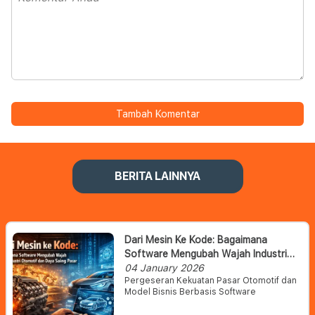
Tambah Komentar
BERITA LAINNYA
Dari Mesin Ke Kode: Bagaimana
Software Mengubah Wajah Industri
Otomotif Dan Daya Saing Pasar
04 January 2026
Pergeseran Kekuatan Pasar Otomotif dan
Model Bisnis Berbasis Software