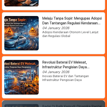
Melaju Tanpa Sopir: Mengupas Adopsi
Dan Tantangan Regulasi Kendaraan
Otonom Level Lanjut
04 January 2026
Adopsi Kendaraan Otonom Level Lanjut
dan Regulasi Global
Revolusi Baterai EV Melesat,
Infrastruktur Pengisian Daya
Menghadang
04 January 2026
Inovasi Baterai EV dan Tantangan
Infrastruktur Pengisian Daya
Badai Di Balik Kemudi: Dinamika Rantai