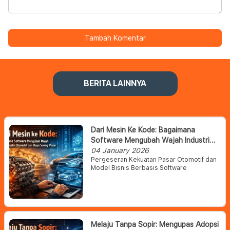
Tambah Komentar
BERITA LAINNYA
Dari Mesin Ke Kode: Bagaimana
Software Mengubah Wajah Industri
Otomotif Dan Daya Saing Pasar
04 January 2026
Pergeseran Kekuatan Pasar Otomotif dan
Model Bisnis Berbasis Software
Melaju Tanpa Sopir: Mengupas Adopsi