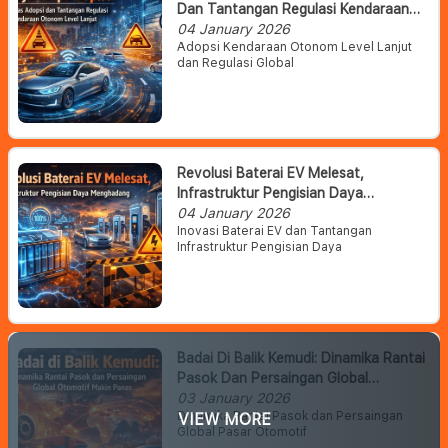
Dan Tantangan Regulasi Kendaraan
Otonom Level Lanjut
04 January 2026
Adopsi Kendaraan Otonom Level Lanjut
dan Regulasi Global
Revolusi Baterai EV Melesat,
Infrastruktur Pengisian Daya
Menghadang
04 January 2026
Inovasi Baterai EV dan Tantangan
Infrastruktur Pengisian Daya
Badai Di Balik Kemudi: Dinamika Rantai
Pasok Dan Persaingan Global
Otomotif Makin Panas
03 January 2026
Dinamika Rantai Pasok dan Persaingan
VIEW MORE
Global Pasar Otomotif