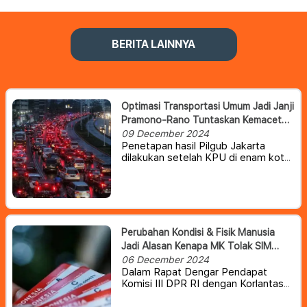
BERITA LAINNYA
Optimasi Transportasi Umum Jadi Janji
Pramono-Rano Tuntaskan Kemacetan
Jakarta
09 December 2024
Penetapan hasil Pilgub Jakarta
dilakukan setelah KPU di enam kota
dan kabupaten di Jakarta yaitu Kota
Jakarta Pusat, Kota Jakarta Timur,
Kota Jakarta Selatan, Kota Jakarta
Barat, Kota Jakarta Utara dan
Kabupaten Kepulauan Seribu
menyelesaikan rekapitulasi lebih
Perubahan Kondisi & Fisik Manusia
dulu.
Jadi Alasan Kenapa MK Tolak SIM
Seumur Hidup
06 December 2024
Dalam Rapat Dengar Pendapat
Komisi III DPR RI dengan Korlantas
Polri, Rabu (4/11/2024), Sudding