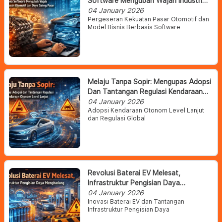
Software Mengubah Wajah Industri
Otomotif Dan Daya Saing Pasar
04 January 2026
Pergeseran Kekuatan Pasar Otomotif dan
Model Bisnis Berbasis Software
Melaju Tanpa Sopir: Mengupas Adopsi
Dan Tantangan Regulasi Kendaraan
Otonom Level Lanjut
04 January 2026
Adopsi Kendaraan Otonom Level Lanjut
dan Regulasi Global
Revolusi Baterai EV Melesat,
Infrastruktur Pengisian Daya
Menghadang
04 January 2026
Inovasi Baterai EV dan Tantangan
Infrastruktur Pengisian Daya