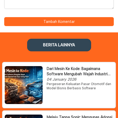
Tambah Komentar
BERITA LAINNYA
Dari Mesin Ke Kode: Bagaimana
Software Mengubah Wajah Industri
Otomotif Dan Daya Saing Pasar
04 January 2026
Pergeseran Kekuatan Pasar Otomotif dan
Model Bisnis Berbasis Software
Melaju Tanpa Sopir: Mengupas Adopsi