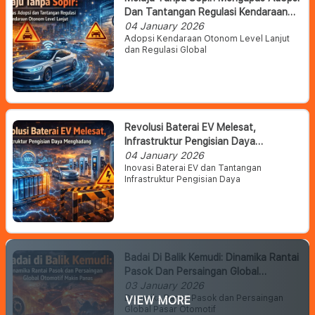
Dan Tantangan Regulasi Kendaraan
Otonom Level Lanjut
04 January 2026
Adopsi Kendaraan Otonom Level Lanjut
dan Regulasi Global
Revolusi Baterai EV Melesat,
Infrastruktur Pengisian Daya
Menghadang
04 January 2026
Inovasi Baterai EV dan Tantangan
Infrastruktur Pengisian Daya
Badai Di Balik Kemudi: Dinamika Rantai
Pasok Dan Persaingan Global
Otomotif Makin Panas
03 January 2026
Dinamika Rantai Pasok dan Persaingan
VIEW MORE
Global Pasar Otomotif