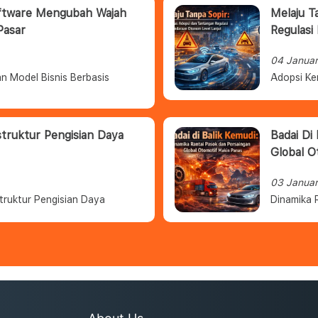
oftware Mengubah Wajah
Melaju T
Pasar
Regulasi
04 Janua
n Model Bisnis Berbasis
Adopsi Ke
struktur Pengisian Daya
Badai Di
Global O
03 Janua
truktur Pengisian Daya
Dinamika 