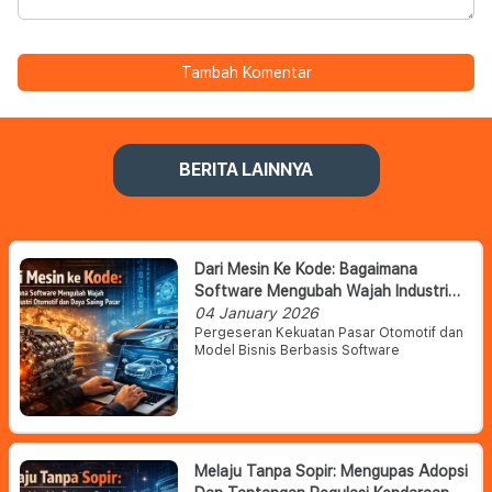
Tambah Komentar
BERITA LAINNYA
Dari Mesin Ke Kode: Bagaimana
Software Mengubah Wajah Industri
Otomotif Dan Daya Saing Pasar
04 January 2026
Pergeseran Kekuatan Pasar Otomotif dan
Model Bisnis Berbasis Software
Melaju Tanpa Sopir: Mengupas Adopsi