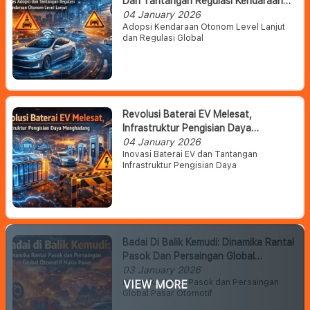
Dan Tantangan Regulasi Kendaraan
Otonom Level Lanjut
04 January 2026
Adopsi Kendaraan Otonom Level Lanjut
dan Regulasi Global
Revolusi Baterai EV Melesat,
Infrastruktur Pengisian Daya
Menghadang
04 January 2026
Inovasi Baterai EV dan Tantangan
Infrastruktur Pengisian Daya
Badai Di Balik Kemudi: Dinamika Rantai
Pasok Dan Persaingan Global
Otomotif Makin Panas
03 January 2026
Dinamika Rantai Pasok dan Persaingan
VIEW MORE
Global Pasar Otomotif