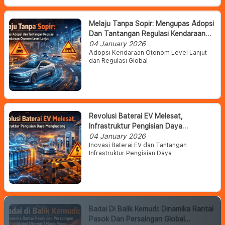
Melaju Tanpa Sopir: Mengupas Adopsi
Dan Tantangan Regulasi Kendaraan
Otonom Level Lanjut
04 January 2026
Adopsi Kendaraan Otonom Level Lanjut
dan Regulasi Global
Revolusi Baterai EV Melesat,
Infrastruktur Pengisian Daya
Menghadang
04 January 2026
Inovasi Baterai EV dan Tantangan
Infrastruktur Pengisian Daya
Badai Di Balik Kemudi: Dinamika Rantai
Pasok Dan Persaingan Global