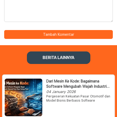
Tambah Komentar
BERITA LAINNYA
Dari Mesin Ke Kode: Bagaimana
Software Mengubah Wajah Industri
Otomotif Dan Daya Saing Pasar
04 January 2026
Pergeseran Kekuatan Pasar Otomotif dan
Model Bisnis Berbasis Software