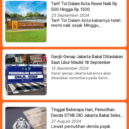
Tarif Tol Dalam Kota Resmi Naik Rp
500 Hingga Rp 1500
23 September 2024
Tarif Tol Dalam Kota kabarnya telah
resmi naik sejak Minggu,
(22/9/2024). Besaran kenaikannya
pun cukup bervariasi mulai dari Rp
500 hingga Rp 1.500, tergantung dari
golongan kendaraan.
Penyesuaian
tarif ini berlaku untuk ruas Tol
Cawang - Tomang - Pluit & Cawang
Ganjil-Genap Jakarta Bakal Ditiadakan
- Tanjung Priok - Ancol Timur -
Saat Libur Maulid 16 September
Jembatan Tiga/Pluit.
13 September 2024
Ganjil-genap Jakarta kabarnya akan
ditiadakan sementara pada Senin
(16/9/2024) mendatang. Hal ini diumumkan
oleh Dinas Perhubungan (Dishub) DKI
Jakarta melalui akun Instagram resmi
mereka pada akhir pekan lalu.
Tinggal Beberapa Hari, Pemutihan
Denda STNK DKI Jakarta Bakal Selesai
Akhir Bulan Ini
27 August 2024
Lewat pemutihan denda pajak