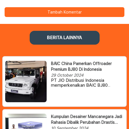
Tambah Komentar
BERITA LAINNYA
BAIC China Pamerkan Offroader
Premium BJ80 Di Indonesia
29 October 2024
PT JIO Distribusi Indonesia
memperkenalkan BAIC BJ80
sebagai mobil offroad premium.
Kendaraan ini hadir dalam setir kiri,
artinya tidak diperbolehkan dijual di
Indonesia. Lantas, mengapa dibawa
ke Tanah Air?
Kumpulan Desainer Mancanegara Jadi
Rahasia Dibalik Perubahan Drastis
Mobil China
10 September 2024