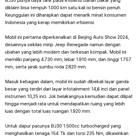
BJ30 punya daya tarik pada efisiensi bahan bakar yang
diklaim bisa tempuh 1.000 km satu kali isi bensin penuh.
Keunggulan ini diharapkan dapat menarik minat konsumen
Indonesia yang kerap memikirkan efisiensi.
Mobil ini pertama diperkenalkan di Beijing Auto Show 2024,
desainnya sekilas mirip Jeep Renegade namun dengan
ubahan yang lebih modern dan terkesan kompak. Mobil ini
memiliki panjang 4.730 mm, lebar 1.910 mm, dan tinggi 1.757
mm, serta jarak sumbu roda 2.820 mm.
Masuk kebagian dalam, mobil ini sudah dibekali layar ganda
besar yang terdiri dari layar infotainment 14,6 inci dan panel
instrumen 10,25 inci. Jok belakangnya kemudian dapat dilipat
hingga menjadi rata untuk mendapatkan ruang yang lebih
luas dengan total luas ruangan 1.920 mm.
Untuk dapur pacunya BJ30 1.500cc turbocharged yang
menghasilkan tenaga 154 Tk dan torsi 235 Nm, dikawinkan