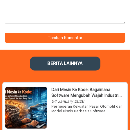
Tambah Komentar
BERITA LAINNYA
Dari Mesin Ke Kode: Bagaimana
Software Mengubah Wajah Industri
Otomotif Dan Daya Saing Pasar
04 January 2026
Pergeseran Kekuatan Pasar Otomotif dan
Model Bisnis Berbasis Software