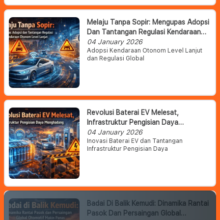
Melaju Tanpa Sopir: Mengupas Adopsi
Dan Tantangan Regulasi Kendaraan
Otonom Level Lanjut
04 January 2026
Adopsi Kendaraan Otonom Level Lanjut
dan Regulasi Global
Revolusi Baterai EV Melesat,
Infrastruktur Pengisian Daya
Menghadang
04 January 2026
Inovasi Baterai EV dan Tantangan
Infrastruktur Pengisian Daya
Badai Di Balik Kemudi: Dinamika Rantai
Pasok Dan Persaingan Global