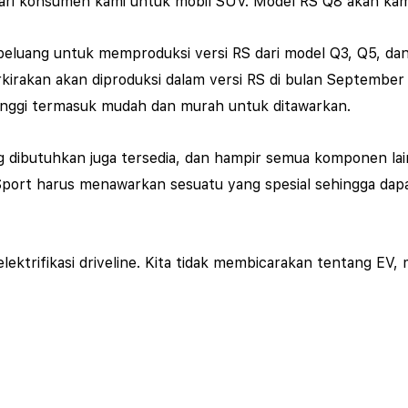
ri konsumen kami untuk mobil SUV. Model RS Q8 akan kami
uang untuk memproduksi versi RS dari model Q3, Q5, dan Q7 
irakan akan diproduksi dalam versi RS di bulan September 
nggi termasuk mudah dan murah untuk ditawarkan.
g dibutuhkan juga tersedia, dan hampir semua komponen lain 
 Sport harus menawarkan sesuatu yang spesial sehingga da
lektrifikasi driveline. Kita tidak membicarakan tentang EV,