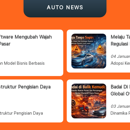
AUTO NEWS
oftware Mengubah Wajah
Melaju T
Pasar
Regulasi
04 Janua
n Model Bisnis Berbasis
Adopsi Ke
struktur Pengisian Daya
Badai Di
Global O
03 Janua
truktur Pengisian Daya
Dinamika 