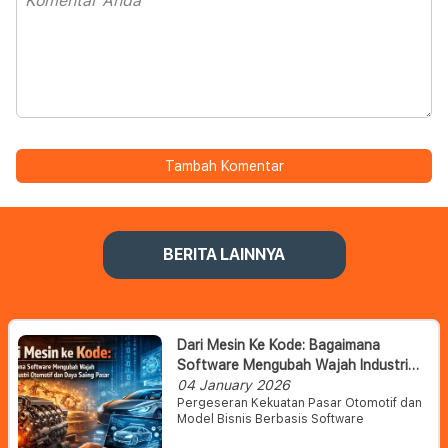
Tambah Komentar
BERITA LAINNYA
Dari Mesin Ke Kode: Bagaimana
Software Mengubah Wajah Industri
Otomotif Dan Daya Saing Pasar
04 January 2026
Pergeseran Kekuatan Pasar Otomotif dan
Model Bisnis Berbasis Software