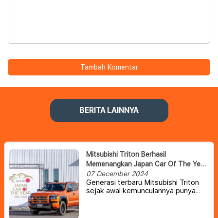
Tambah Komentar
BERITA LAINNYA
Mitsubishi Triton Berhasil
Memenangkan Japan Car Of The Year
(JCOTY) 2024
07 December 2024
Generasi terbaru Mitsubishi Triton
sejak awal kemunculannya punya
tampilan yang tergolong tangguh
tapi juga modern dan futuristik. Dan
baru-baru ini, pickup berukuran