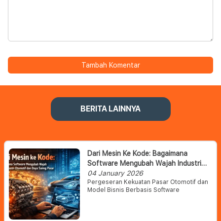
Tambah Komentar
BERITA LAINNYA
Dari Mesin Ke Kode: Bagaimana
Software Mengubah Wajah Industri
Otomotif Dan Daya Saing Pasar
04 January 2026
Pergeseran Kekuatan Pasar Otomotif dan
Model Bisnis Berbasis Software