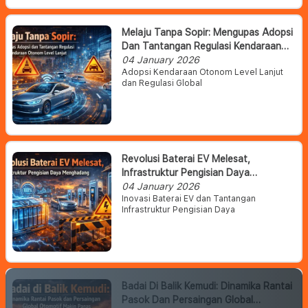
Melaju Tanpa Sopir: Mengupas Adopsi
Dan Tantangan Regulasi Kendaraan
Otonom Level Lanjut
04 January 2026
Adopsi Kendaraan Otonom Level Lanjut
dan Regulasi Global
Revolusi Baterai EV Melesat,
Infrastruktur Pengisian Daya
Menghadang
04 January 2026
Inovasi Baterai EV dan Tantangan
Infrastruktur Pengisian Daya
Badai Di Balik Kemudi: Dinamika Rantai
Pasok Dan Persaingan Global