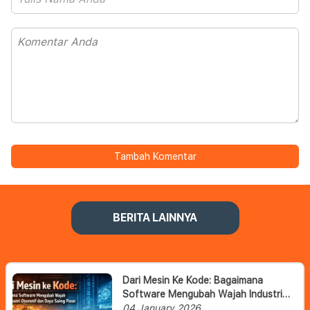
Tambah Komentar
BERITA LAINNYA
Dari Mesin Ke Kode: Bagaimana
Software Mengubah Wajah Industri
Otomotif Dan Daya Saing Pasar
04 January 2026