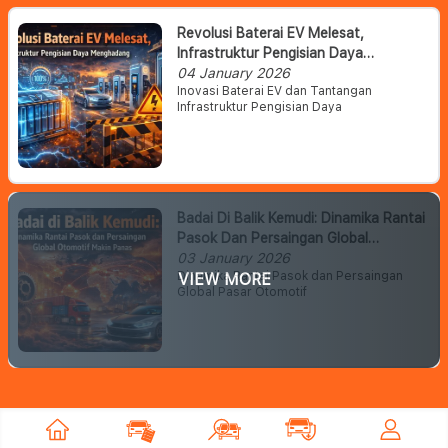
Revolusi Baterai EV Melesat,
Infrastruktur Pengisian Daya
Menghadang
04 January 2026
Inovasi Baterai EV dan Tantangan
Infrastruktur Pengisian Daya
Badai Di Balik Kemudi: Dinamika Rantai
Pasok Dan Persaingan Global
Otomotif Makin Panas
03 January 2026
Dinamika Rantai Pasok dan Persaingan
VIEW MORE
Global Pasar Otomotif