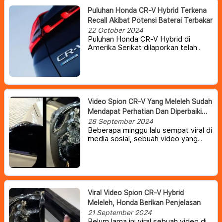
Puluhan Honda CR-V Hybrid Terkena
Recall Akibat Potensi Baterai Terbakar
22 October 2024
Puluhan Honda CR-V Hybrid di
Amerika Serikat dilaporkan telah
ditarik kembali atau recall karena
adanya potensi baterai terbakar.
Video Spion CR-V Yang Meleleh Sudah
Mendapat Perhatian Dan Diperbaiki
Honda Indonesia
28 September 2024
Beberapa minggu lalu sempat viral di
media sosial, sebuah video yang
memperlihatkan cover spion Honda
CR-V hybrid yang meleleh. Dan
belum lama ini, PT Honda Prospect
Motor (HPM) menyebut sudah
memperbaiki mobil konsumen.
Viral Video Spion CR-V Hybrid
Meleleh, Honda Berikan Penjelasan
21 September 2024
Belum lama ini viral sebuah video di