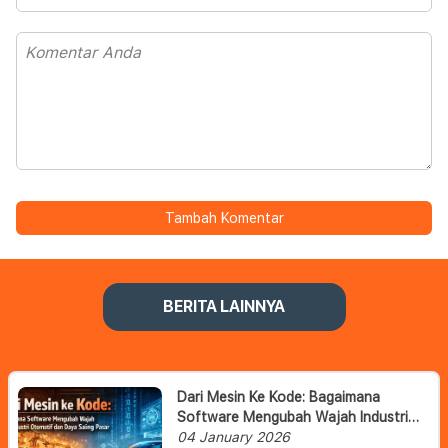
Tambah Komentar
BERITA LAINNYA
Dari Mesin Ke Kode: Bagaimana
Software Mengubah Wajah Industri
Otomotif Dan Daya Saing Pasar
04 January 2026