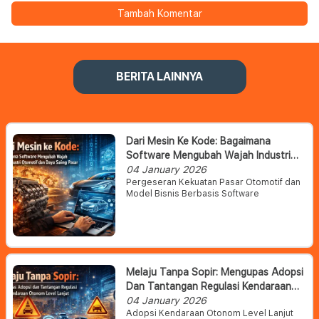
Tambah Komentar
BERITA LAINNYA
Dari Mesin Ke Kode: Bagaimana
Software Mengubah Wajah Industri
Otomotif Dan Daya Saing Pasar
04 January 2026
Pergeseran Kekuatan Pasar Otomotif dan
Model Bisnis Berbasis Software
Melaju Tanpa Sopir: Mengupas Adopsi
Dan Tantangan Regulasi Kendaraan
Otonom Level Lanjut
04 January 2026
Adopsi Kendaraan Otonom Level Lanjut