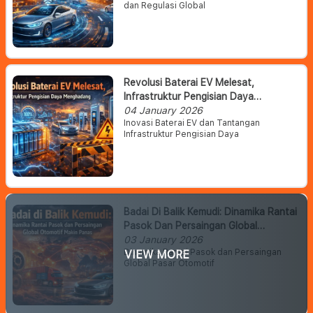
dan Regulasi Global
Revolusi Baterai EV Melesat,
Infrastruktur Pengisian Daya
Menghadang
04 January 2026
Inovasi Baterai EV dan Tantangan
Infrastruktur Pengisian Daya
Badai Di Balik Kemudi: Dinamika Rantai
Pasok Dan Persaingan Global
Otomotif Makin Panas
03 January 2026
Dinamika Rantai Pasok dan Persaingan
VIEW MORE
Global Pasar Otomotif