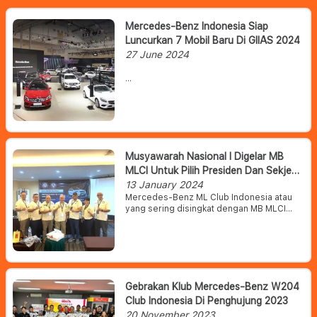
Mercedes-Benz Indonesia Siap
Luncurkan 7 Mobil Baru Di GIIAS 2024
27 June 2024
Mercedes-Benz Indonesia
mengatakan bahwa mereka telah
siap menggebrak pasar otomotif
tanah air dengan meluncurkan tujuh
model mobil baru di ajang Gaikindo
Indonesia International Auto Show
Musyawarah Nasional I Digelar MB
(GIIAS) 2024.
MLCI Untuk Pilih Presiden Dan Sekjen
Periode 2023-2025
13 January 2024
Mercedes-Benz ML Club Indonesia atau
yang sering disingkat dengan MB MLCI
adalah klub termuda di bawah naungan
Mercedes-Benz Club Indonesia yang telah
resmi menjadi Club pada tahun 2021.
Gebrakan Klub Mercedes-Benz W204
Club Indonesia Di Penghujung 2023
20 November 2023