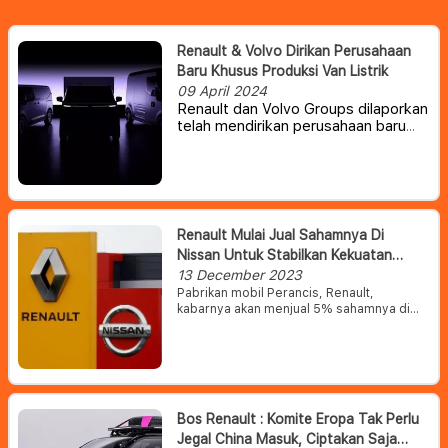
Renault & Volvo Dirikan Perusahaan
Baru Khusus Produksi Van Listrik
09 April 2024
Renault dan Volvo Groups dilaporkan
telah mendirikan perusahaan baru
yang bertujuan menghidupkan
sektor kendaraan komersial listrik di
wilayah Eropa.
Renault Mulai Jual Sahamnya Di
Nissan Untuk Stabilkan Kekuatan
Aliansi Mereka
13 December 2023
Pabrikan mobil Perancis, Renault,
kabarnya akan menjual 5% sahamnya di
Nissan sebagai bagian dari
penyeimbangan kembali kekuatan aliansi
mereka.
Bos Renault : Komite Eropa Tak Perlu
Jegal China Masuk, Ciptakan Saja