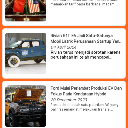
menaikkan tarif pada berbagai macam
produk impor asal China, antara lain
semikonduktor, baterai, sel surya,
mineral-mineral penting, hingga jarum
suntik.
Rivian R1T EV Jadi Satu-Satunya
Mobil Listrik Perusahaan Startup Yang
Raih IIHS Top Safety Pick+
04 April 2024
Rivian terus menjadi sorotan karena
perusahaan ini telah mencapai
tonggak produksi besar-besaran.
Dalam sebuah postingan di X, CEO
RJ Scaringe mengungkapkan bahwa
mereka telah sukses membangun
100,000 unit kendaraan di pabrik
Illinois.
Ford Mulai Perlambat Produksi EV Dan
Fokus Pada Kendaraan Hybrid
29 December 2023
Ford adalah salah satu pabrikan AS yang
paling semangat melakukan transisi
menuju mobil listrik. Namun sepertinya,
Ford dihadapkan dengan kenyataan pahit
atas lambatnya adopsi EV di pasaran.