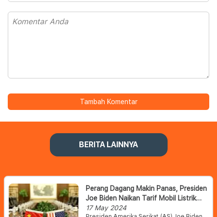
Tambah Komentar
BERITA LAINNYA
Perang Dagang Makin Panas, Presiden
Joe Biden Naikan Tarif Mobil Listrik
Asal China
17 May 2024
Presiden Amerika Serikat (AS) Joe Biden