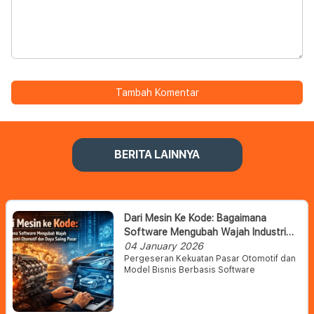
Tambah Komentar
BERITA LAINNYA
Dari Mesin Ke Kode: Bagaimana
Software Mengubah Wajah Industri
Otomotif Dan Daya Saing Pasar
04 January 2026
Pergeseran Kekuatan Pasar Otomotif dan
Model Bisnis Berbasis Software