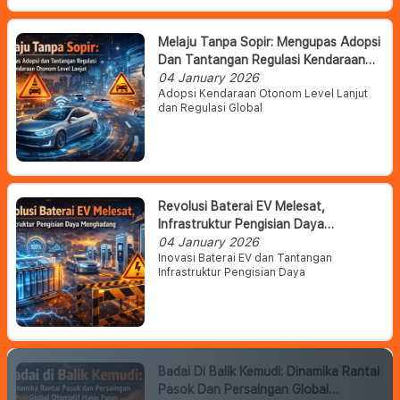
Melaju Tanpa Sopir: Mengupas Adopsi
Dan Tantangan Regulasi Kendaraan
Otonom Level Lanjut
04 January 2026
Adopsi Kendaraan Otonom Level Lanjut
dan Regulasi Global
Revolusi Baterai EV Melesat,
Infrastruktur Pengisian Daya
Menghadang
04 January 2026
Inovasi Baterai EV dan Tantangan
Infrastruktur Pengisian Daya
Badai Di Balik Kemudi: Dinamika Rantai
Pasok Dan Persaingan Global