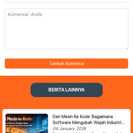
Tambah Komentar
BERITA LAINNYA
Dari Mesin Ke Kode: Bagaimana
Software Mengubah Wajah Industri
Otomotif Dan Daya Saing Pasar
04 January 2026