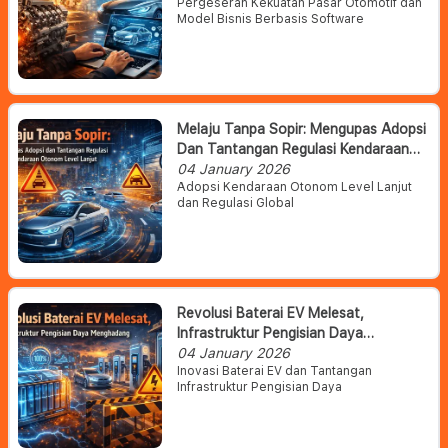
Pergeseran Kekuatan Pasar Otomotif dan
Model Bisnis Berbasis Software
Melaju Tanpa Sopir: Mengupas Adopsi
Dan Tantangan Regulasi Kendaraan
Otonom Level Lanjut
04 January 2026
Adopsi Kendaraan Otonom Level Lanjut
dan Regulasi Global
Revolusi Baterai EV Melesat,
Infrastruktur Pengisian Daya
Menghadang
04 January 2026
Inovasi Baterai EV dan Tantangan
Infrastruktur Pengisian Daya