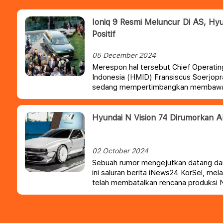
Ioniq 9 Resmi Meluncur Di AS, Hyun
Positif
05 December 2024
Merespon hal tersebut Chief Operatin
Indonesia (HMID) Fransiscus Soerjop
sedang mempertimbangkan membawa m
Tanah Air. Hanya saja, Hyundai masih 
cocok untuk masyarakat Indonesia.
Hyundai N Vision 74 Dirumorkan A
02 October 2024
Sebuah rumor mengejutkan datang dar
ini saluran berita iNews24 KorSel, m
telah membatalkan rencana produksi N