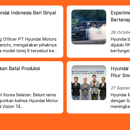
dai Indonesia Beri Sinyal
Experimen
Bertena
26 Octob
g Officer PT Hyundai Motors
Hyundai b
ranoto, mengatakan pihaknya
dijuluki 
odel Ioniq 9 tersebut ke
berfungsi
melihat apakah kendaraan ini
fitur bal
divisi N.
kan Batal Produksi
Hyundai 
Fitur Sm
27 Septe
i Korea Selatan. Belum lama
Hyundai M
elaporkan bahwa Hyundai Motor
dengan Sa
 Vision 74.
meningkat
(SDV) dan