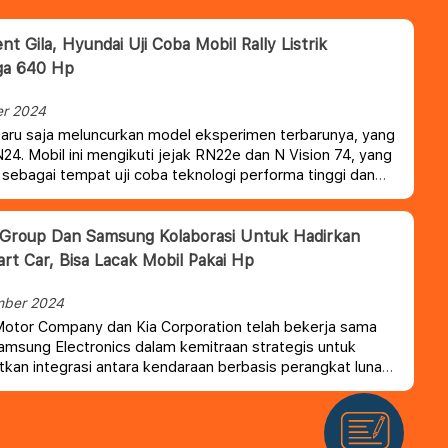
t Gila, Hyundai Uji Coba Mobil Rally Listrik
ga 640 Hp
er 2024
aru saja meluncurkan model eksperimen terbarunya, yang
RN24.
Mobil ini mengikuti jejak RN22e dan N Vision 74, yang
 sebagai tempat uji coba teknologi performa tinggi dan
ap yang akan membentuk kendaraan listrik masa depan dari
Group Dan Samsung Kolaborasi Untuk Hadirkan
art Car, Bisa Lacak Mobil Pakai Hp
mber 2024
otor Company dan Kia Corporation telah bekerja sama
msung Electronics dalam kemitraan strategis untuk
kan integrasi antara kendaraan berbasis perangkat lunak
 telepon pintar.