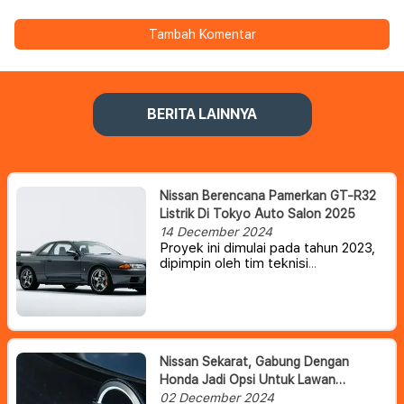
Tambah Komentar
BERITA LAINNYA
Nissan Berencana Pamerkan GT-R32
Listrik Di Tokyo Auto Salon 2025
14 December 2024
Proyek ini dimulai pada tahun 2023,
dipimpin oleh tim teknisi
sukarelawan di Nissan. Idenya lahir
dari keinginan seorang teknisi yang
ingin menambahkan elektrifikasi ke
R32 GT-R dalam upaya menciptakan
kembali daya tarik mobil untuk
generasi baru.
Nissan Sekarat, Gabung Dengan
Honda Jadi Opsi Untuk Lawan
Dominasi Pabrikan China
02 December 2024