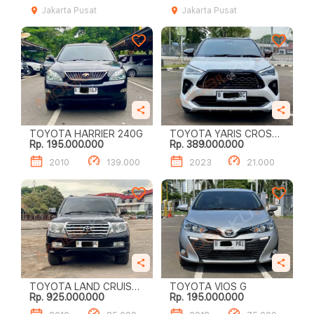
Jakarta Pusat
Jakarta Pusat
TOYOTA HARRIER 240G
TOYOTA YARIS CROSS
Rp. 195.000.000
Rp. 389.000.000
1.5 S GR HV TSS
2010
139.000
2023
21.000
TOYOTA LAND CRUISER
TOYOTA VIOS G
Rp. 925.000.000
Rp. 195.000.000
ZXR 4.6