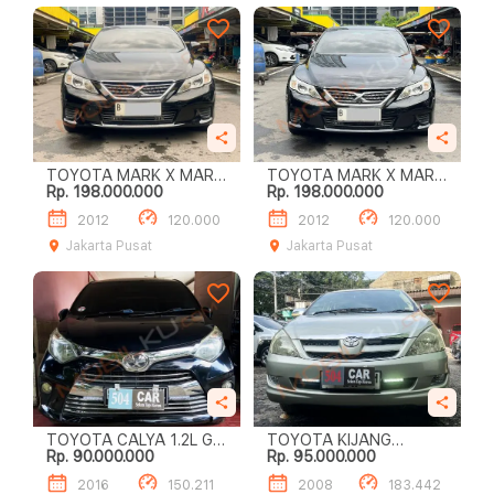
TOYOTA MARK X MARK
TOYOTA MARK X MARK
Rp. 198.000.000
Rp. 198.000.000
X AT HITAM 2012
X AT HITAM 2012
2012
120.000
2012
120.000
Jakarta Pusat
Jakarta Pusat
TOYOTA CALYA 1.2L G
TOYOTA KIJANG
Rp. 90.000.000
Rp. 95.000.000
A/T
INNOVA E
2016
150.211
2008
183.442