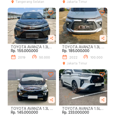
Tangerang Selatan
Jakarta Timur
TOYOTA AVANZA 1.3L
TOYOTA AVANZA 1.3L G
Rp. 155.000.000
Rp. 185.000.000
VELOZ A/T
M/T
2019
50.000
2022
100.000
Jakarta Timur
TOYOTA AVANZA 1.3L G
TOYOTA AVANZA 1.5L
Rp. 145.000.000
Rp. 233.000.000
A/T
VELOZ A/T