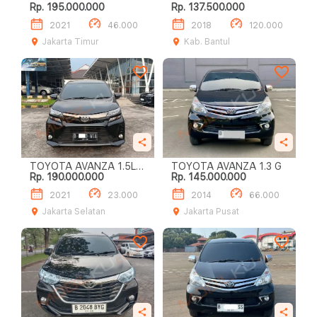
Rp. 195.000.000
Rp. 137.500.000
VELOZ M/T
2021
46.000
2018
120.000
Jakarta Timur
Kab. Bantul
TOYOTA AVANZA 1.5L
TOYOTA AVANZA 1.3 G
Rp. 190.000.000
Rp. 145.000.000
VELOZ A/T
2021
23.000
2014
66.000
Jakarta Selatan
Jakarta Pusat