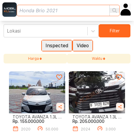
Lokasi
Filter
Inspected
Video
Harga
Waktu
TOYOTA AVANZA 1.3L E
TOYOTA AVANZA 1.3L E
Rp. 155.000.000
Rp. 205.000.000
A/T
M/T
2020
50.000
2024
3.000