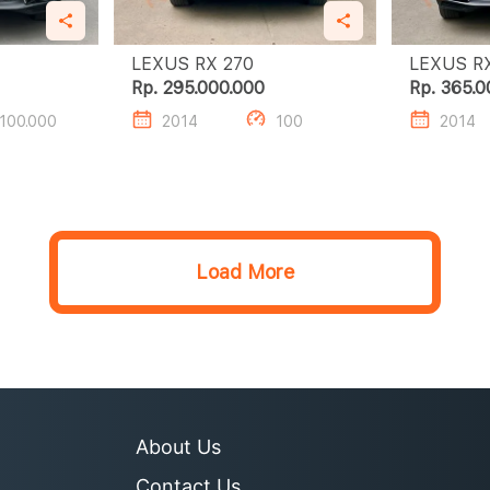
LEXUS RX 270
Rp. 295.000.000
Rp. 365.0
100.000
2014
100
2014
Load More
About Us
Contact Us