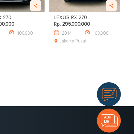
LEXUS RX 270
LEXUS RX 270
00.000
Rp. 295.000.000
100.000
2014
100.000
Jakarta Pusat