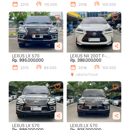
2015
110.000
2016
100.000
LEXUS LX 570
LEXUS NX 200T F-
Rp. 995.000.000
Rp. 398.000.000
SPORT
2015
68.000
2016
100.000
Jakarta Pusat
LEXUS LX 570
LEXUS LX 570