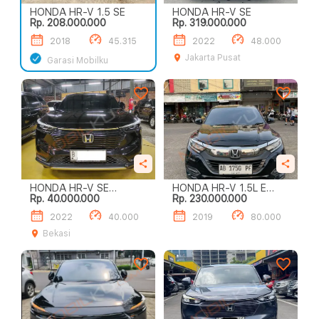
HONDA HR-V 1.5 SE
HONDA HR-V SE
Rp. 208.000.000
Rp. 319.000.000
2018
45.315
2022
48.000
Jakarta Pusat
Garasi Mobilku
HONDA HR-V SE
HONDA HR-V 1.5L E
Rp. 40.000.000
Rp. 230.000.000
SENSING PANORAMIC
SPECIAL EDITION
SUNROOF
2022
40.000
2019
80.000
Bekasi