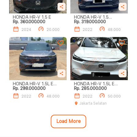
HONDA HR-V 1.5 E
HONDA HR-V 1.5
Rp. 360.000.000
Rp. 319.000.000
SPECIAL EDITION
2024
20.000
2022
48.000
HONDA HR-V 1.5L E
HONDA HR-V 1.5L E
Rp. 298.000.000
Rp. 285.000.000
SPECIAL EDITION
SPECIAL EDITION
2022
48.000
2022
50.000
Jakarta Selatan
Load More