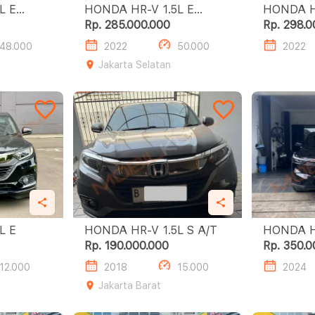
HONDA HR-V 1.5L E
HONDA HR-V 
N
SPECIAL EDITION
SPECIAL
Rp. 285.000.000
Rp. 298.0
48.000
2022
50.000
2022
Jakarta Selatan
-V 1.5L E
HONDA HR-V 1.5L S A/T
Rp. 190.000.000
Rp. 350.0
12.000
2018
15.000
2024
Jakarta Barat