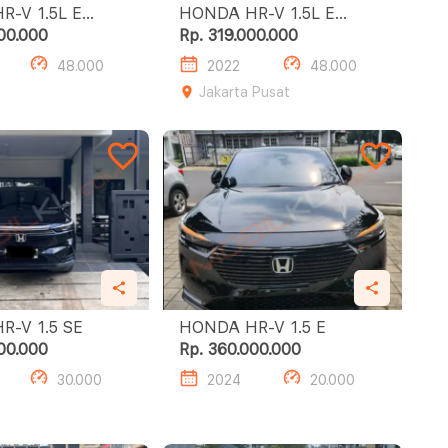
1.5L E
HONDA HR-V 1.5L E
 EDITION
SPECIAL EDITION
00.000
Rp. 319.000.000
48.000
2022
48.000
Jakarta Pusat
HONDA HR-V 1.5 SE
HONDA HR-V 1.5 E
00.000
Rp. 360.000.000
30.000
2024
20.000