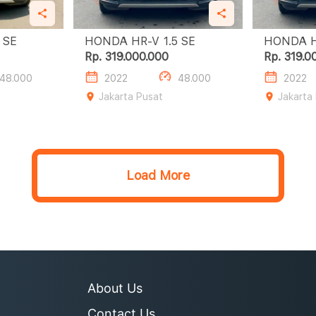
R-V 1.5 SE
HONDA HR-V 1.5 SE
Rp. 319.000.000
Rp. 319.0
48.000
2022
48.000
2022
Jakarta Pusat
Jakarta
Load More
About Us
Contact Us