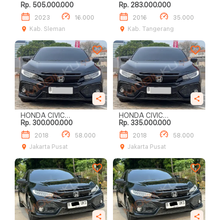
Rp. 505.000.000
Rp. 283.000.000
HATCHBACK RS
HATCHBACK CIVIC ES
1.5 TURBO
2023
16.000
2016
35.000
Kab. Sleman
Kab. Tangerang
HONDA CIVIC
HONDA CIVIC
Rp. 300.000.000
Rp. 335.000.000
HATCHBACK 1.5 E
HATCHBACK TURBO 1.5
2018
58.000
2018
58.000
Jakarta Pusat
Jakarta Pusat