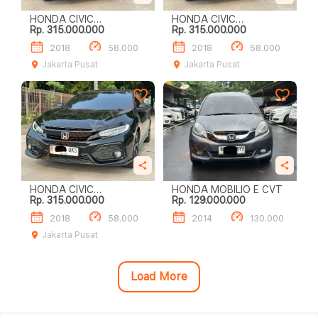
HONDA CIVIC
HONDA CIVIC
Rp. 315.000.000
Rp. 315.000.000
HATCHBACK E TURUN
HATCHBACK E LOW KM
HARGA‼️
MURAH!!
2018
58.000
2018
58.000
Jakarta Pusat
Jakarta Pusat
HONDA CIVIC
HONDA MOBILIO E CVT
Rp. 315.000.000
Rp. 129.000.000
HATCHBACK E LOW KM
BERGARANSI!!
2018
58.000
2014
130.000
Jakarta Pusat
Load More