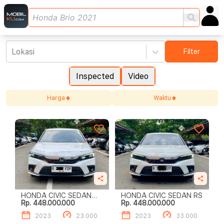
Lokasi
Filter
Inspected
Video
Harga
Waktu
HONDA CIVIC SEDAN
HONDA CIVIC SEDAN RS
Rp. 448.000.000
Rp. 448.000.000
1.5TC RS CVT
2023
23.000
2023
33.000