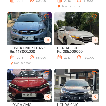
2018
60.000
2016
51.000
Jakarta Timur
HONDA CIVIC SEDAN 1.8
HONDA CIVIC
Rp. 148.000.000
Rp. 285.000.000
I-VTEC
HATCHBACK 1.5 TURBO
2013
88.000
2017
120.000
Kab. Sleman
HONDA CIVIC
HONDA CIVIC