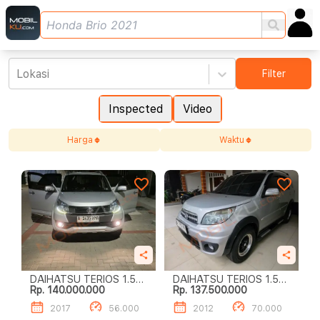
Lokasi
Filter
Inspected
Video
Harga
Waktu
DAIHATSU TERIOS 1.5L
DAIHATSU TERIOS 1.5L
Rp. 140.000.000
Rp. 137.500.000
R DELUXE A/T
R M/T
2017
56.000
2012
70.000