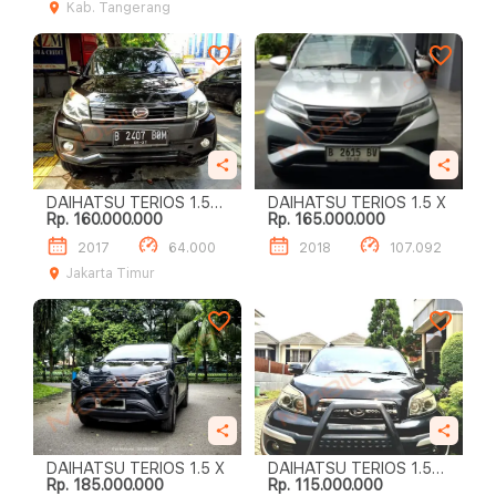
Kab. Tangerang
DAIHATSU TERIOS 1.5L
DAIHATSU TERIOS 1.5 X
Rp. 160.000.000
Rp. 165.000.000
R A/T
2017
64.000
2018
107.092
Jakarta Timur
DAIHATSU TERIOS 1.5 X
DAIHATSU TERIOS 1.5
Rp. 185.000.000
Rp. 115.000.000
TX