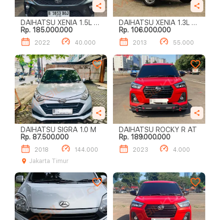
DAIHATSU XENIA 1.5L R
DAIHATSU XENIA 1.3L X
Rp. 185.000.000
Rp. 106.000.000
DELUXE A/T
A/T
2022
40.000
2013
55.000
DAIHATSU SIGRA 1.0 M
DAIHATSU ROCKY R AT
Rp. 87.500.000
Rp. 189.000.000
2018
144.000
2023
4.000
Jakarta Timur