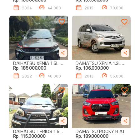
Rp. 185.000.000
Rp. 137.500.000
R M/T
2024
44.000
2012
70.000
DAIHATSU XENIA 1.5L R
DAIHATSU XENIA 1.3L X
Rp. 185.000.000
Rp. 106.000.000
DELUXE A/T
A/T
2022
40.000
2013
55.000
DAIHATSU TERIOS 1.5
DAIHATSU ROCKY R AT
Rp. 115.000.000
Rp. 189.000.000
TX