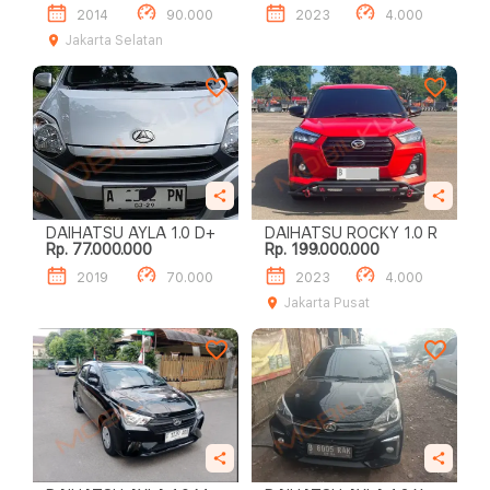
2014
90.000
2023
4.000
Jakarta Selatan
DAIHATSU AYLA 1.0 D+
DAIHATSU ROCKY 1.0 R
Rp. 77.000.000
Rp. 199.000.000
2019
70.000
2023
4.000
Jakarta Pusat