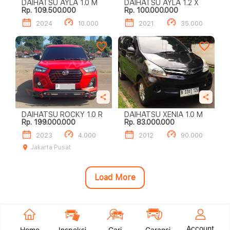
DAIHATSU AYLA 1.0 M
DAIHATSU AYLA 1.2 X
Rp. 109.500.000
Rp. 100.000.000
2024
10.000
2021
35.000
DAIHATSU ROCKY 1.0 R
DAIHATSU XENIA 1.0 M
Rp. 199.000.000
Rp. 83.000.000
2023
4.000
2012
90.000
Jakarta Pusat
Load More
Account
Home
Inspeksi
Cari
Garansi